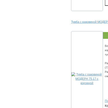
Тумба с раковиной МОДЕРН
Бо
ко
ту
Ра
(7
Ра
см
По
К