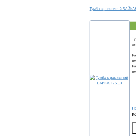
Тумба с раковиной БАЙКАЛ
Ту
дв
Ра
см
Ра
см
По
К