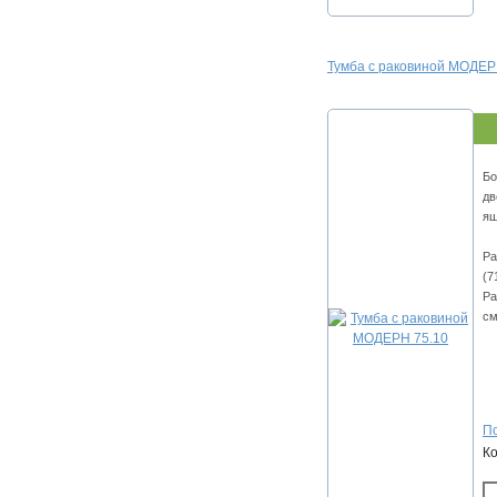
Тумба с раковиной МОДЕР
Бо
дв
ящ
Ра
(7
Ра
см
По
К