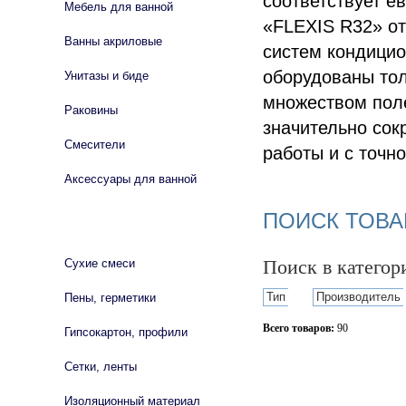
соответствует е
Мебель для ванной
«FLEXIS R32» от
Ванны акриловые
систем кондицио
оборудованы то
Унитазы и биде
множеством пол
Раковины
значительно сок
Смесители
работы и с точн
Аксессуары для ванной
ПОИСК ТОВА
СТРОЙМАТЕРИАЛЫ
Поиск в катего
Сухие смеси
Тип
Производитель
Пены, герметики
Всего товаров:
90
Гипсокартон, профили
Сбросить фильтр
Сетки, ленты
Изоляционный материал