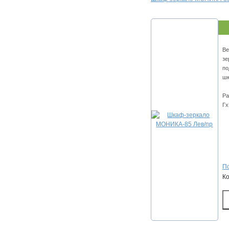
Ве
зе
по
шк
Ра
Гх
По
К