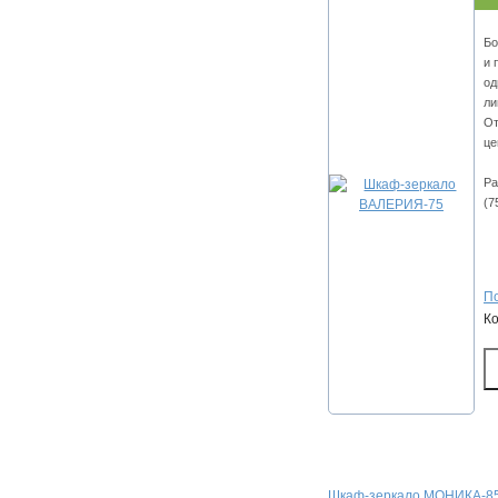
Бо
и 
од
ли
От
це
Ра
(7
По
К
Шкаф-зеркало МОНИКА-85