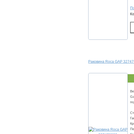
По
К
Раковина Roca GAP 3274
Ве
Ga
по
Ст
Га
Кр
Пе