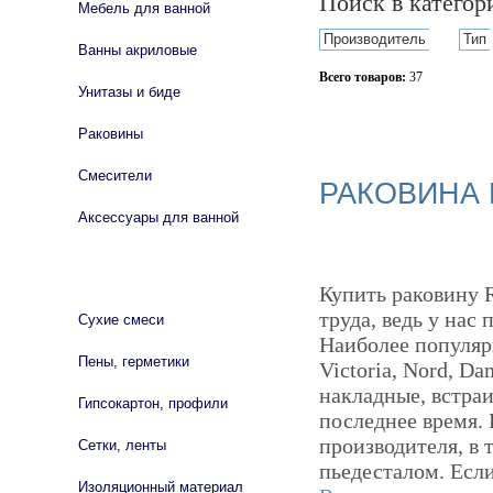
Поиск в катего
Мебель для ванной
Производитель
Тип
Ванны акриловые
Всего товаров:
37
Унитазы и биде
Сбросить фильтр
Раковины
Смесители
РАКОВИНА
Аксессуары для ванной
СТРОЙМАТЕРИАЛЫ
Купить раковину 
труда, ведь у нас
Сухие смеси
Наиболее популяр
Пены, герметики
Victoria, Nord, D
накладные, встраи
Гипсокартон, профили
последнее время. 
производителя, в 
Сетки, ленты
пьедесталом. Если
Изоляционный материал