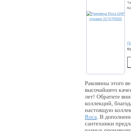
Ти
Ко
По
К
Раковины этого ве
высочайшего качес
лет! Обратите вни
коллекций, благод
настоящую коллек
Roca
. В дополнен
сантехники предл
разных производи