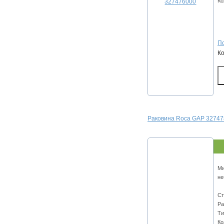
Ко
По
К
Раковина Roca GAP 3274
Ми
не
Ст
Ра
Ти
Ко