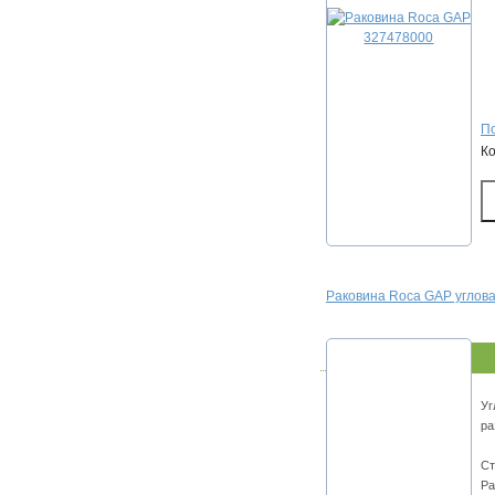
По
К
Раковина Roca GAP углов
Уг
ра
Ст
Ра