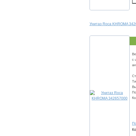
Унитаз Roca KHROMA 342
Ве
с 
ан
Ст
Ти
Вы
По
Ко
По
К