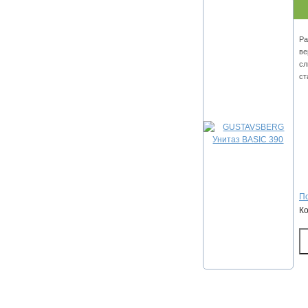
Ра
ве
сл
ст
По
К