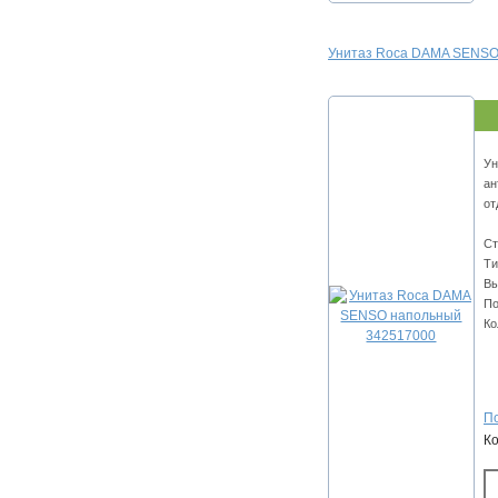
Унитаз Roca DAMA SENSO
Ун
ан
от
Ст
Ти
Вы
По
Ко
По
К