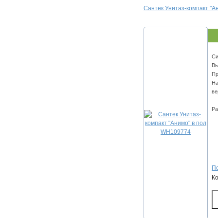
Сантек Унитаз-компакт "А
Си
Вы
Пр
На
ве
Ра
По
К