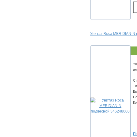
Унитаз Roca MERIDIAN-N 
Ун
ан
Ст
Ти
Вы
По
Ко
По