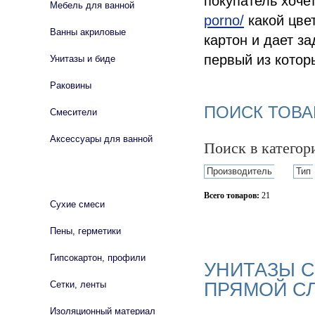
покупатель хочет
Мебель для ванной
porno/
какой цве
Ванны акриловые
картон и дает з
первый из котор
Унитазы и биде
Раковины
ПОИСК ТОВА
Смесители
Аксессуары для ванной
Поиск в катего
Производитель
Тип
СТРОЙМАТЕРИАЛЫ
Всего товаров:
21
Сухие смеси
Сбросить фильтр
Пены, герметики
Гипсокартон, профили
УНИТАЗЫ С
ПРЯМОЙ СЛ
Сетки, ленты
Изоляционный материал