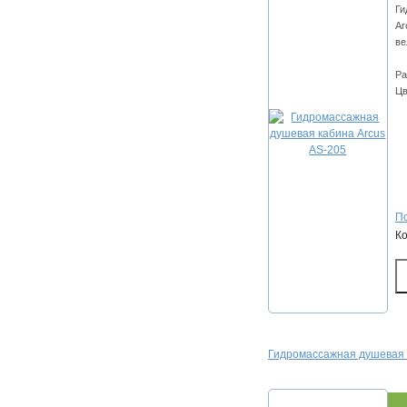
Ги
Ar
ве
Ра
Цв
По
К
Гидромассажная душевая 