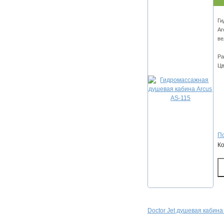
Ги
Ar
ве
Ра
Цв
По
К
Doctor Jet душевая кабин