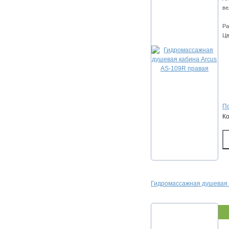
ве
Ра
Цв
По
К
Гидромассажная душевая 