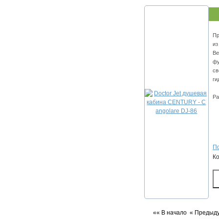
Пр
из
Ве
фу
св
ги
Ра
По
К
«« В начало
« Предыд