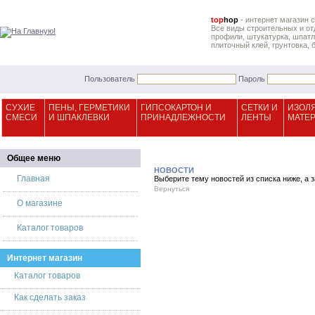
top
hop
- интернет магазин 
Все виды строительных и от
профили, штукатурка, шпатле
плиточный клей, грунтовка, 
Пользователь
Пароль
СУХИЕ
ПЕНЫ, ГЕРМЕТИКИ
ГИПСОКАРТОН И
СЕТКИ И
ИЗОЛ
СМЕСИ
И ШПАКЛЕВКИ
ПРИНАДЛЕЖНОСТИ
ЛЕНТЫ
МАТЕ
Общее меню
НОВОСТИ
Главная
Выберите тему новостей из списка ниже, а 
Вернуться
О магазине
Каталог товаров
Интернет магазин
Каталог товаров
Как сделать заказ