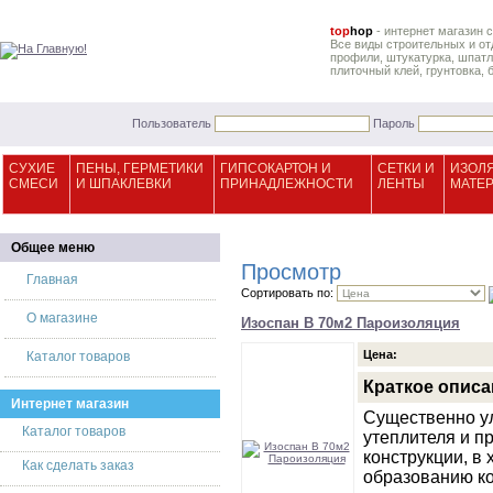
top
hop
- интернет магазин 
Все виды строительных и от
профили, штукатурка, шпатле
плиточный клей, грунтовка, 
Пользователь
Пароль
СУХИЕ
ПЕНЫ, ГЕРМЕТИКИ
ГИПСОКАРТОН И
СЕТКИ И
ИЗОЛ
СМЕСИ
И ШПАКЛЕВКИ
ПРИНАДЛЕЖНОСТИ
ЛЕНТЫ
МАТЕ
Общее меню
Просмотр
Главная
Сортировать по:
О магазине
Изоспан В 70м2 Пароизоляция
Цена:
Каталог товаров
Краткое описа
Интернет магазин
Существенно у
Каталог товаров
утеплителя и п
конструкции, в
Как сделать заказ
образованию ко